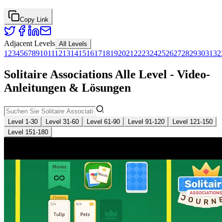
Copy Link
Adjacent Levels
All Levels
1
2
3
4
5
6
7
8
9
10
11
12
13
14
15
16
17
18
19
20
21
22
23
24
25
26
27
28
29
30
31
32
Solitaire Associations Alle Level - Video-
Anleitungen & Lösungen
Level 1-30
Level 31-60
Level 61-90
Level 91-120
Level 121-150
Level 151-180