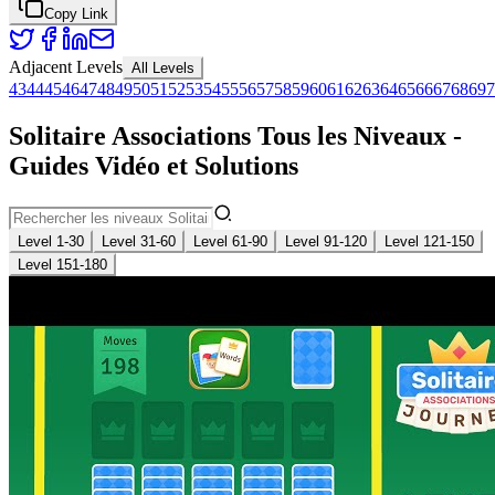
Copy Link
Adjacent Levels
All Levels
43
44
45
46
47
48
49
50
51
52
53
54
55
56
57
58
59
60
61
62
63
64
65
66
67
68
69
7
Solitaire Associations Tous les Niveaux -
Guides Vidéo et Solutions
Level 1-30
Level 31-60
Level 61-90
Level 91-120
Level 121-150
Level 151-180