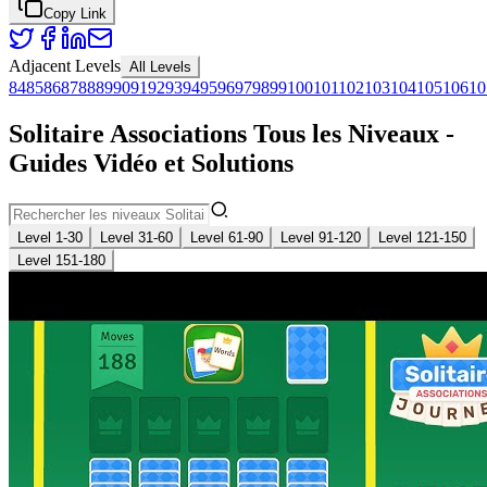
Copy Link
Adjacent Levels
All Levels
84
85
86
87
88
89
90
91
92
93
94
95
96
97
98
99
100
101
102
103
104
105
106
10
Solitaire Associations Tous les Niveaux -
Guides Vidéo et Solutions
Level 1-30
Level 31-60
Level 61-90
Level 91-120
Level 121-150
Level 151-180