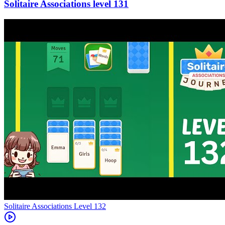
131
Level
132