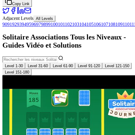
Copy Link
Adjacent Levels
All Levels
90
91
92
93
94
95
96
97
98
99
100
101
102
103
104
105
106
107
108
109
110
11
Solitaire Associations Tous les Niveaux -
Guides Vidéo et Solutions
Level 1-30
Level 31-60
Level 61-90
Level 91-120
Level 121-150
Level 151-180