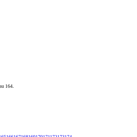
eau 164.
165
166
167
168
169
170
171
172
173
174