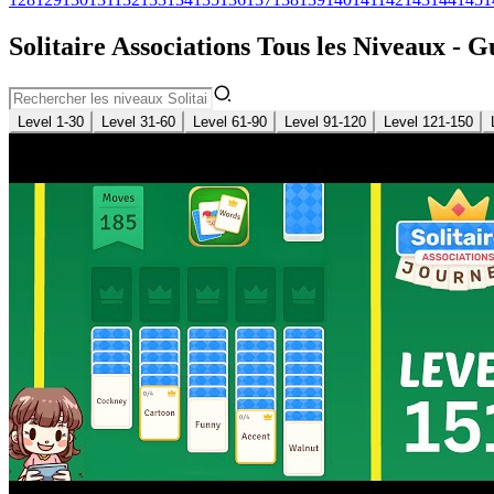
Solitaire Associations Tous les Niveaux - G
Level 1-30
Level 31-60
Level 61-90
Level 91-120
Level 121-150