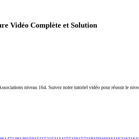
ure Vidéo Complète et Solution
Associations niveau 164. Suivez notre tutoriel vidéo pour réussir le niv
46
147
148
149
150
151
152
153
154
155
156
157
158
159
160
161
162
163
164