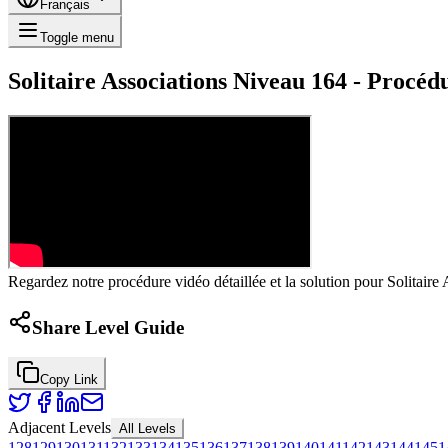
Français
Toggle menu
Solitaire Associations Niveau 164 - Procéd
Regardez notre procédure vidéo détaillée et la solution pour Solitaire 
Share Level Guide
Copy Link
Adjacent Levels
All Levels
128
129
130
131
132
133
134
135
136
137
138
139
140
141
142
143
144
145
1