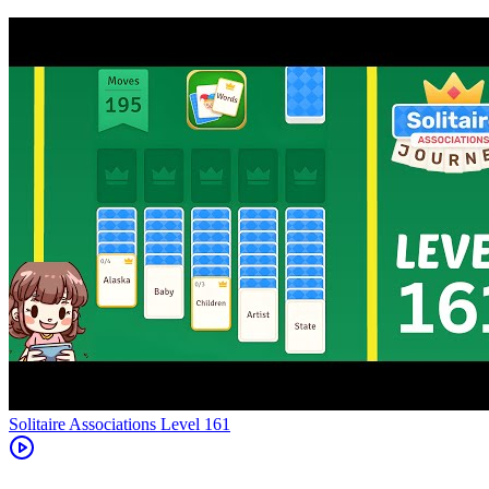
Level
161