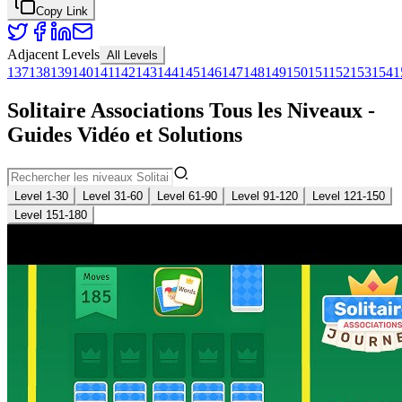
Copy Link
Adjacent Levels
All Levels
137
138
139
140
141
142
143
144
145
146
147
148
149
150
151
152
153
154
1
Solitaire Associations Tous les Niveaux -
Guides Vidéo et Solutions
Level 1-30
Level 31-60
Level 61-90
Level 91-120
Level 121-150
Level 151-180