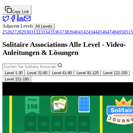
Copy Link
Adjacent Levels
All Levels
25
26
27
28
29
30
31
32
33
34
35
36
37
38
39
40
41
42
43
44
45
46
47
48
49
50
51
5
Solitaire Associations Alle Level - Video-
Anleitungen & Lösungen
Level 1-30
Level 31-60
Level 61-90
Level 91-120
Level 121-150
Level 151-180