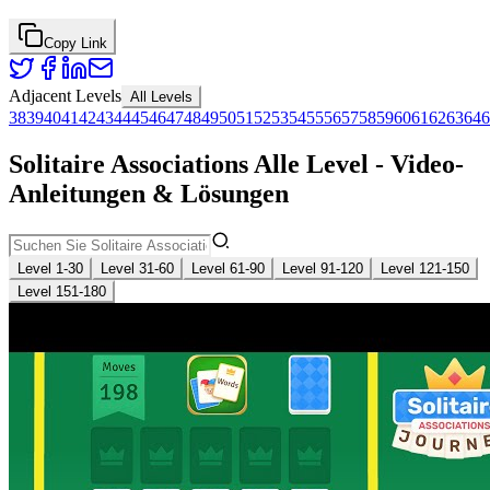
Copy Link
Adjacent Levels
All Levels
38
39
40
41
42
43
44
45
46
47
48
49
50
51
52
53
54
55
56
57
58
59
60
61
62
63
64
6
Solitaire Associations Alle Level - Video-
Anleitungen & Lösungen
Level 1-30
Level 31-60
Level 61-90
Level 91-120
Level 121-150
Level 151-180