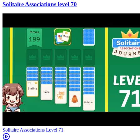
70
Level
71