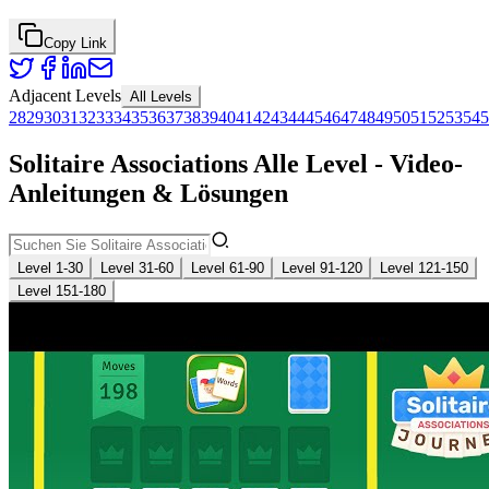
Copy Link
Adjacent Levels
All Levels
28
29
30
31
32
33
34
35
36
37
38
39
40
41
42
43
44
45
46
47
48
49
50
51
52
53
54
5
Solitaire Associations Alle Level - Video-
Anleitungen & Lösungen
Level 1-30
Level 31-60
Level 61-90
Level 91-120
Level 121-150
Level 151-180