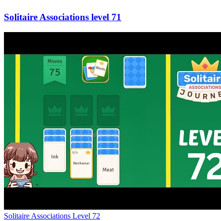
71
Level
72