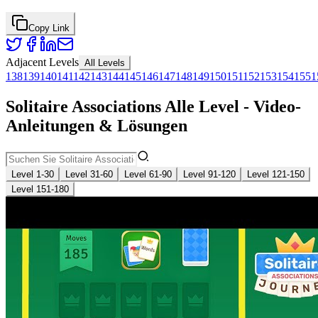
Copy Link
Adjacent Levels
All Levels
138
139
140
141
142
143
144
145
146
147
148
149
150
151
152
153
154
155
1
Solitaire Associations Alle Level - Video-
Anleitungen & Lösungen
Level 1-30
Level 31-60
Level 61-90
Level 91-120
Level 121-150
Level 151-180