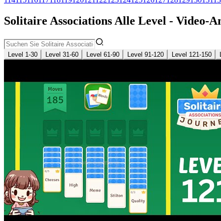
Solitaire Associations Alle Level - Video
Level 1-30
Level 31-60
Level 61-90
Level 91-120
Level 121-150