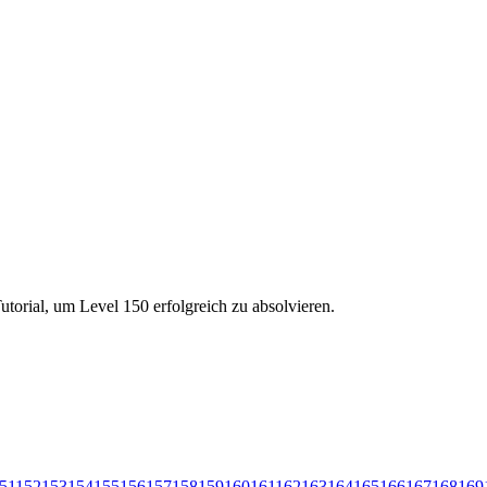
torial, um Level 150 erfolgreich zu absolvieren.
51
152
153
154
155
156
157
158
159
160
161
162
163
164
165
166
167
168
169