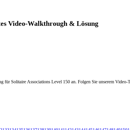
ettes Video-Walkthrough & Lösung
g für Solitaire Associations Level 150 an. Folgen Sie unserem Video-Tu
2
133
134
135
136
137
138
139
140
141
142
143
144
145
146
147
148
149
150
1