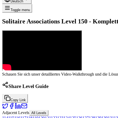
Deutsch
Toggle menu
Solitaire Associations Level 150 - Kompl
Schauen Sie sich unser detailliertes Video-Walkthrough und die Lösun
Share Level Guide
Copy Link
Adjacent Levels
All Levels
114
115
116
117
118
119
120
121
122
123
124
125
126
127
128
129
130
131
13