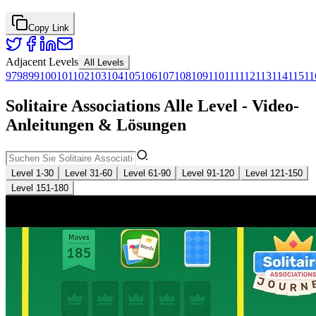
Copy Link
Adjacent Levels
All Levels
97
98
99
100
101
102
103
104
105
106
107
108
109
110
111
112
113
114
115
11
Solitaire Associations Alle Level - Video-
Anleitungen & Lösungen
Level 1-30
Level 31-60
Level 61-90
Level 91-120
Level 121-150
Level 151-180