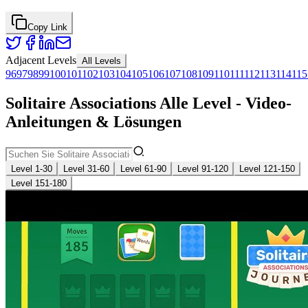
Copy Link
Adjacent Levels
All Levels
96
97
98
99
100
101
102
103
104
105
106
107
108
109
110
111
112
113
114
115
Solitaire Associations Alle Level - Video-
Anleitungen & Lösungen
Level 1-30
Level 31-60
Level 61-90
Level 91-120
Level 121-150
Level 151-180