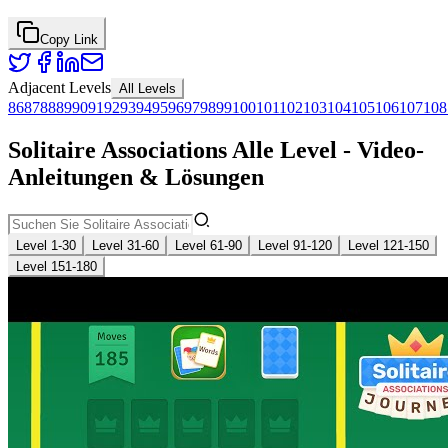
Copy Link
Adjacent Levels
All Levels
86
87
88
89
90
91
92
93
94
95
96
97
98
99
100
101
102
103
104
105
106
107
108
Solitaire Associations Alle Level - Video-
Anleitungen & Lösungen
Level 1-30
Level 31-60
Level 61-90
Level 91-120
Level 121-150
Level 151-180