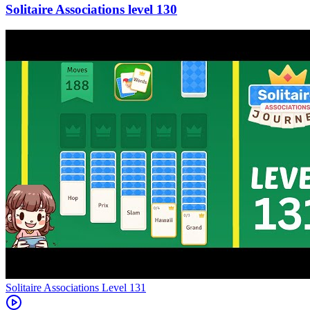
130
Level
131