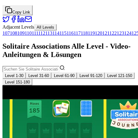
Copy Link
Adjacent Levels
All Levels
107
108
109
110
111
112
113
114
115
116
117
118
119
120
121
122
123
124
12
Solitaire Associations Alle Level - Video-
Anleitungen & Lösungen
Level 1-30
Level 31-60
Level 61-90
Level 91-120
Level 121-150
Level 151-180