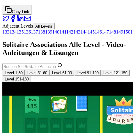
Copy Link
Adjacent Levels
All Levels
133
134
135
136
137
138
139
140
141
142
143
144
145
146
147
148
149
150
1
Solitaire Associations Alle Level - Video-
Anleitungen & Lösungen
Level 1-30
Level 31-60
Level 61-90
Level 91-120
Level 121-150
Level 151-180