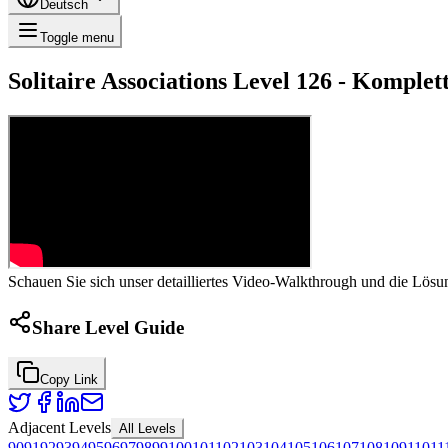
Deutsch
Toggle menu
Solitaire Associations Level 126 - Kompl
Schauen Sie sich unser detailliertes Video-Walkthrough und die Lösun
Share Level Guide
Copy Link
Adjacent Levels
All Levels
90
91
92
93
94
95
96
97
98
99
100
101
102
103
104
105
106
107
108
109
110
11