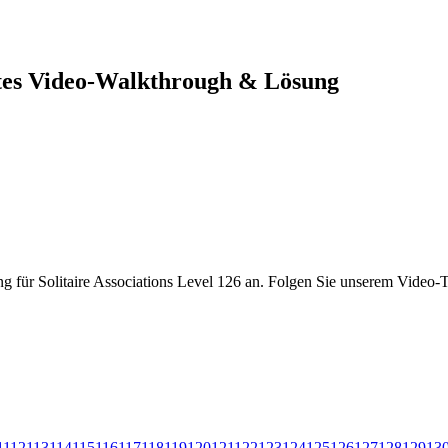
ettes Video-Walkthrough & Lösung
g für Solitaire Associations Level 126 an. Folgen Sie unserem Video-Tu
1
112
113
114
115
116
117
118
119
120
121
122
123
124
125
126
127
128
129
13