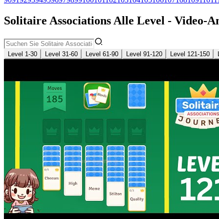
Solitaire Associations Alle Level - Video
Level 1-30
Level 31-60
Level 61-90
Level 91-120
Level 121-150