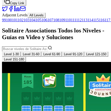
Copy Link
Adjacent Levels
All Levels
99
100
101
102
103
104
105
106
107
108
109
110
111
112
113
114
115
116
117
Solitaire Associations Todos los Niveles -
Guías en Video y Soluciones
Level 1-30
Level 31-60
Level 61-90
Level 91-120
Level 121-150
Level 151-180