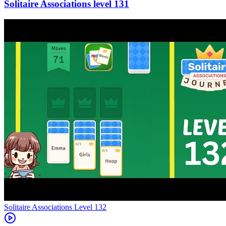
131
Level
132