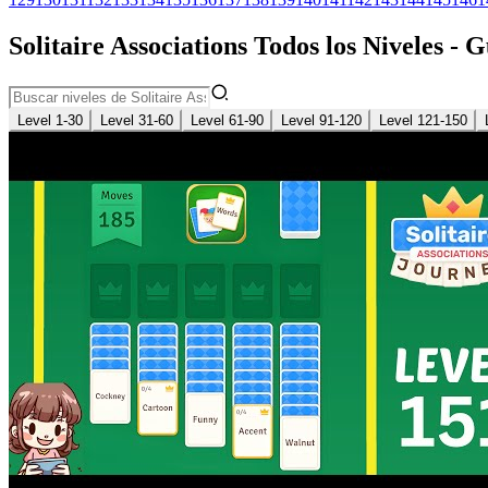
Solitaire Associations Todos los Niveles - 
Level 1-30
Level 31-60
Level 61-90
Level 91-120
Level 121-150