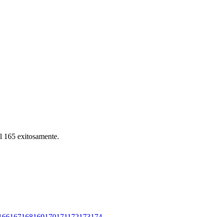
el 165 exitosamente.
166
167
168
169
170
171
172
173
174