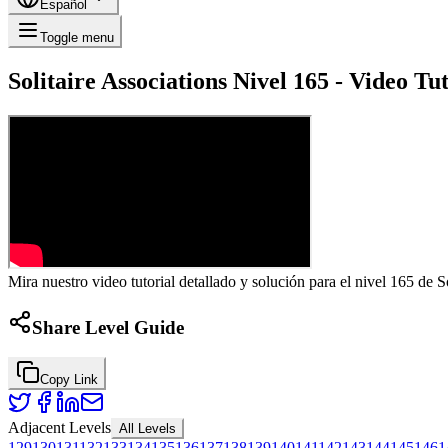
Español
Toggle menu
Solitaire Associations Nivel 165 - Video T
Mira nuestro video tutorial detallado y solución para el nivel 165 de S
Share Level Guide
Copy Link
Adjacent Levels
All Levels
129
130
131
132
133
134
135
136
137
138
139
140
141
142
143
144
145
146
1