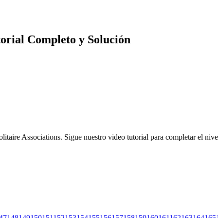
utorial Completo y Solución
olitaire Associations. Sigue nuestro video tutorial para completar el niv
47
148
149
150
151
152
153
154
155
156
157
158
159
160
161
162
163
164
165