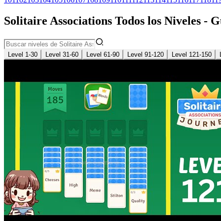
Solitaire Associations Todos los Niveles - 
Level 1-30
Level 31-60
Level 61-90
Level 91-120
Level 121-150