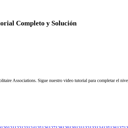
utorial Completo y Solución
olitaire Associations. Sigue nuestro video tutorial para completar el niv
9
120
121
122
123
124
125
126
127
128
129
130
131
132
133
134
135
136
137
1