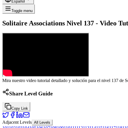
Español
Toggle menu
Solitaire Associations Nivel 137 - Video T
Mira nuestro video tutorial detallado y solución para el nivel 137 de S
Share Level Guide
Copy Link
Adjacent Levels
All Levels
101
102
103
104
105
106
107
108
109
110
111
112
113
114
115
116
117
118
11