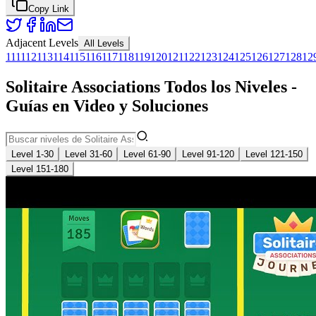
Copy Link
Adjacent Levels
All Levels
111
112
113
114
115
116
117
118
119
120
121
122
123
124
125
126
127
128
12
Solitaire Associations Todos los Niveles -
Guías en Video y Soluciones
Level 1-30
Level 31-60
Level 61-90
Level 91-120
Level 121-150
Level 151-180