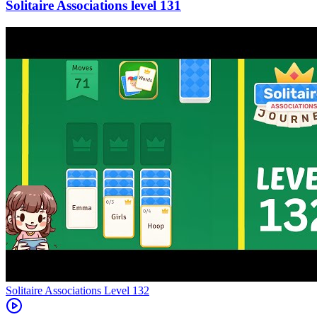
131
Level
132