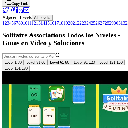
Copy Link
Adjacent Levels
All Levels
1
2
3
4
5
6
7
8
9
10
11
12
13
14
15
16
17
18
19
20
21
22
23
24
25
26
27
28
29
30
31
32
Solitaire Associations Todos los Niveles -
Guías en Video y Soluciones
Level 1-30
Level 31-60
Level 61-90
Level 91-120
Level 121-150
Level 151-180