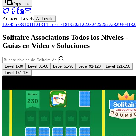
Copy Link
Adjacent Levels
All Levels
1
2
3
4
5
6
7
8
9
10
11
12
13
14
15
16
17
18
19
20
21
22
23
24
25
26
27
28
29
30
31
32
Solitaire Associations Todos los Niveles -
Guías en Video y Soluciones
Level 1-30
Level 31-60
Level 61-90
Level 91-120
Level 121-150
Level 151-180