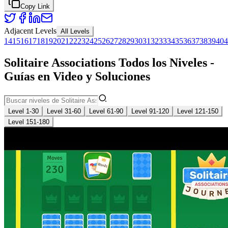
Copy Link
Adjacent Levels
All Levels
14
15
16
17
18
19
20
21
22
23
24
25
26
27
28
29
30
31
32
33
34
35
36
37
38
39
40
4
Solitaire Associations Todos los Niveles -
Guías en Video y Soluciones
Level 1-30
Level 31-60
Level 61-90
Level 91-120
Level 121-150
Level 151-180