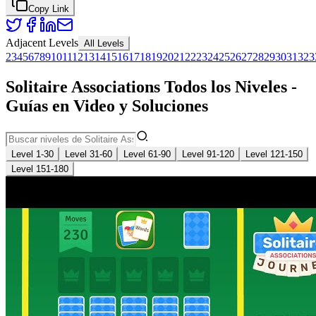
Copy Link
Adjacent Levels
All Levels
2
3
4
5
6
7
8
9
10
11
12
13
14
15
16
17
18
19
20
21
22
23
24
25
26
27
28
29
30
31
32
3
Solitaire Associations Todos los Niveles -
Guías en Video y Soluciones
Level 1-30
Level 31-60
Level 61-90
Level 91-120
Level 121-150
Level 151-180