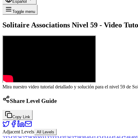
Español
Toggle menu
Solitaire Associations Nivel 59 - Video Tu
Mira nuestro video tutorial detallado y solución para el nivel 59 de So
Share Level Guide
Copy Link
Adjacent Levels
All Levels
23
24
25
26
27
28
29
30
31
32
33
34
35
36
37
38
39
40
41
42
43
44
45
46
47
48
49
5