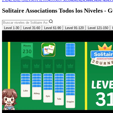
Solitaire Associations Todos los Niveles - 
Level 1-30
Level 31-60
Level 61-90
Level 91-120
Level 121-150