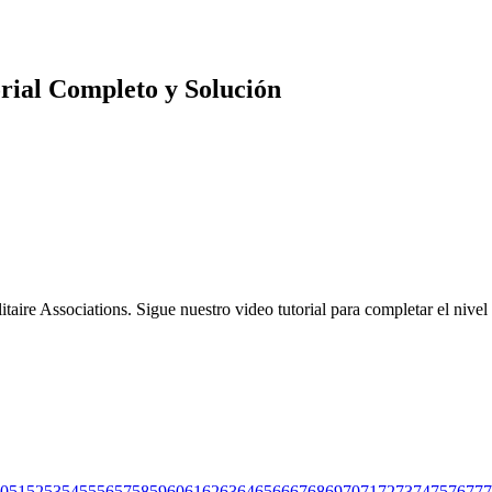
torial Completo y Solución
litaire Associations. Sigue nuestro video tutorial para completar el nive
0
51
52
53
54
55
56
57
58
59
60
61
62
63
64
65
66
67
68
69
70
71
72
73
74
75
76
77
7